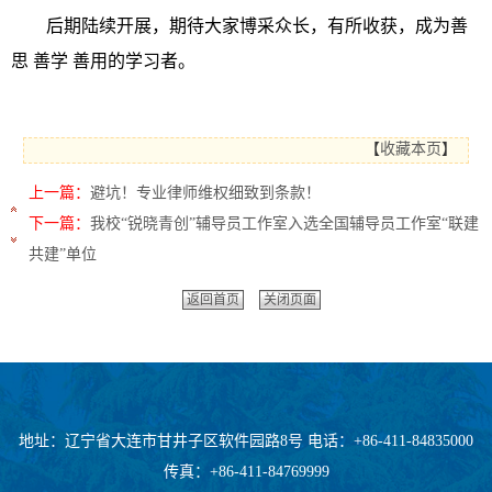
后期陆续开展，期待大家博采众长，有所收获，成为善
思 善学 善用的学习者。
【
收藏本页
】
上一篇：
​避坑！专业律师维权细致到条款！
下一篇：
我校“锐晓青创”辅导员工作室入选全国辅导员工作室“联建
共建”单位
返回首页
关闭页面
地址：辽宁省大连市甘井子区软件园路8号 电话：+86-411-84835000
传真：+86-411-84769999